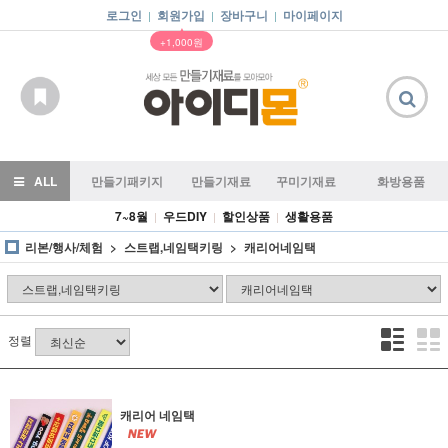
로그인
회원가입
장바구니
마이페이지
|
|
|
▲
+1,000원
ALL
만들기패키지
만들기재료
꾸미기재료
화방용품
7~8월
우드DIY
할인상품
생활용품
|
|
|
리본/행사/체험
스트랩,네임택키링
캐리어네임택
정렬
캐리어 네임택