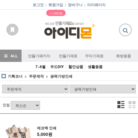
로그인
회원가입
장바구니
마이페이지
|
|
|
▲
+1,000원
ALL
만들기패키지
만들기재료
꾸미기재료
화방용품
7~8월
우드DIY
할인상품
생활용품
|
|
|
기획코너
주문제작
광목가방인쇄
정렬
에코백 인쇄
5,000원