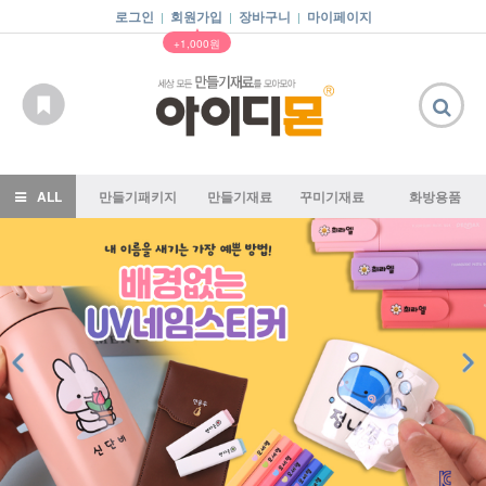
로그인
회원가입
장바구니
마이페이지
|
|
|
▲
+1,000원
ALL
만들기패키지
만들기재료
꾸미기재료
화방용품