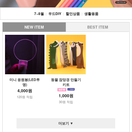
7~8월
우드DIY
할인상품
생활용품
|
|
|
NEW ITEM
BEST ITEM
미니 응원봉(LED투
동물 잠망경 만들기
명)
키트
4,000원
1,000원
120원 적립
30원 적립
더보기 ▼