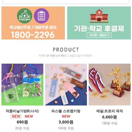
작품비닐가방B(사각)
파스텔 스트랩키링
메달,트로피 제작
6,660원
690원
3,600원
190원 적립
20원 적립
100원 적립