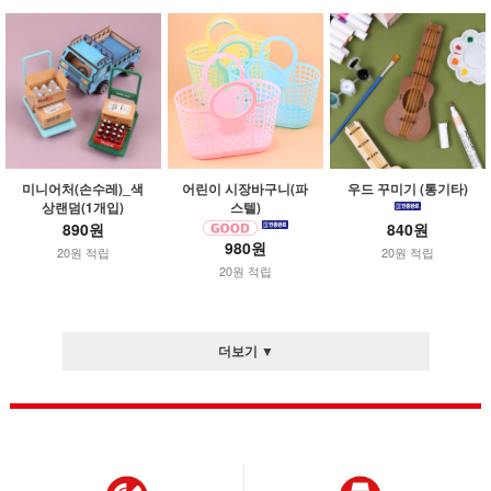
미니어처(손수레)_색
어린이 시장바구니(파
우드 꾸미기 (통기타)
상랜덤(1개입)
스텔)
890원
840원
980원
20원 적립
20원 적립
20원 적립
더보기 ▼