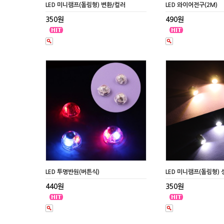
LED 미니램프(돌림형) 변환/컬러
LED 와이어전구(2M)
350원
490원
LED 투명반원(버튼식)
LED 미니램프(돌림형) 
440원
350원