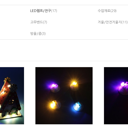
LED램프/전구
(17)
수업재료
(29)
고무밴드
(7)
거울/안전거울지
(11)
방울/종
(3)