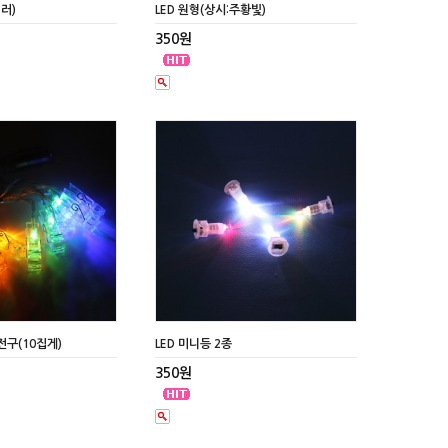
컬러)
LED 원형(상시:주황빛)
350원
전구(10집게)
LED 미니등 2종
350원