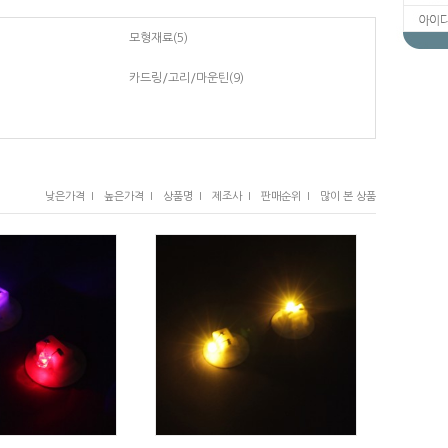
모형재료
(5)
카드링/고리/마운틴
(9)
낮은가격 I
높은가격 I
상품명 I
제조사 I
판매순위 I
많이 본 상품