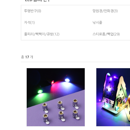
투명반구
(8)
망원경/만화경
(3)
자석
(1)
낚시줄
풀피리/삑삑이/큐방
(12)
스티로폼/빽업
(29)
총
17
개