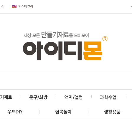
키즈
인스타그램
기재료
문구/화방
액자/앨범
과학수업
우드DIY
집콕놀이
생활용품