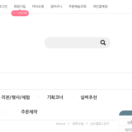
로그인
회원가입
마이쇼핑
장바구니
주문배송조회
개인결제창
▲
+1,000원
리본/행사/체험
기획코너
실버추천
주문제작
>
>
Home
과학수업
LED램프/전구