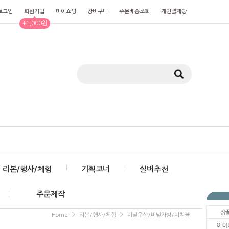
로그인
회원가입
마이쇼핑
장바구니
주문배송조회
개인결제창
▲
+1,000원
리본/행사/체험
기획코너
실버추천
주문제작
>
>
Home
리본/행사/체험
비닐우산/비닐가방/비치볼