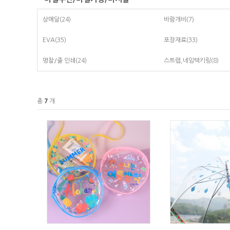
상메달
(24)
바람개비
(7)
EVA
(35)
포장재료
(33)
명찰/줄 인쇄
(24)
스트랩,네임택키링
(8)
총
7
개