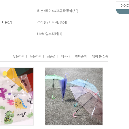
리본/레이스/초음파장식
(50)
비치볼
(7)
접착천/시트지/솜
(4)
UV네임스티커
(1)
낮은가격 I
높은가격 I
상품명 I
제조사 I
판매순위 I
많이 본 상품