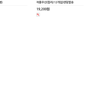
명)
작품우산(컬러/12개입)랜덤발송
19,200원