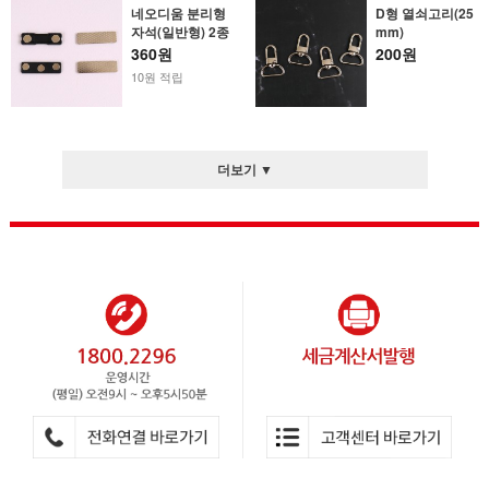
네오디움 분리형
D형 열쇠고리(25
자석(일반형) 2종
mm)
360원
200원
10원 적립
더보기 ▼