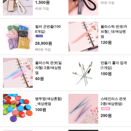
1,500원
50원 적립
40원 적립
컬러 군번줄(100
플라스틱 핀셋(커
0개입)
브형)_대/색상랜
덤
120원
28,900원
860원 적립
플라스틱 핀셋(일
만들기 홀더 집게
자형) 2종/색상랜
(1개입)
덤
100원
40원
병뚜껑(색상혼합)
스테인리스 핀셋
_색상랜덤
2종(색상랜덤)
100원
290원