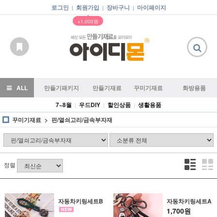
로그인
회원가입
장바구니
마이페이지
|
|
|
▲
+1,000원
ALL
만들기패키지
만들기재료
꾸미기재료
화방용품
7~8월
우드DIY
할인상품
생활용품
|
|
|
꾸미기재료
핀/열쇠고리/금속부자재
정렬
자동차키링세트B
자동차키링세트A
1,700원