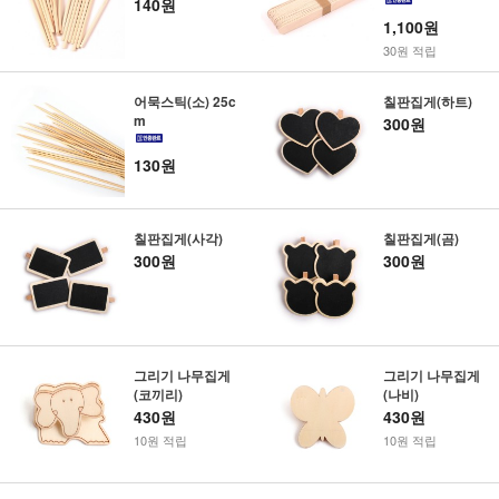
140원
1,100원
30원 적립
어묵스틱(소) 25c
칠판집게(하트)
m
300원
130원
칠판집게(사각)
칠판집게(곰)
300원
300원
그리기 나무집게
그리기 나무집게
(코끼리)
(나비)
430원
430원
10원 적립
10원 적립