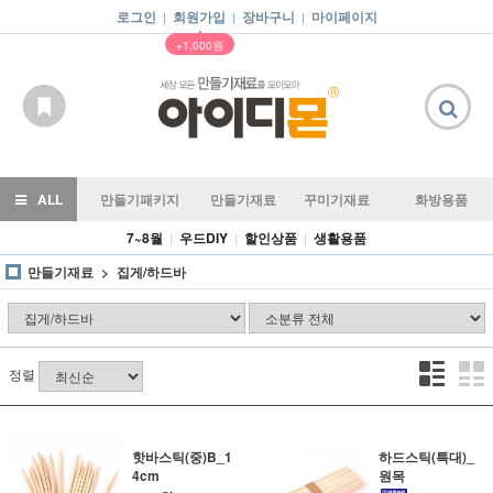
로그인
회원가입
장바구니
마이페이지
|
|
|
▲
+1,000원
ALL
만들기패키지
만들기재료
꾸미기재료
화방용품
7~8월
우드DIY
할인상품
생활용품
|
|
|
만들기재료
집게/하드바
정렬
핫바스틱(중)B_1
하드스틱(특대)_
4cm
원목