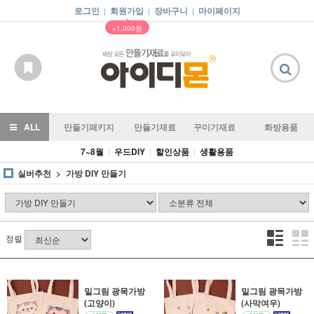
로그인
회원가입
장바구니
마이페이지
|
|
|
▲
+1,000원
ALL
만들기패키지
만들기재료
꾸미기재료
화방용품
7~8월
우드DIY
할인상품
생활용품
|
|
|
실버추천
가방 DIY 만들기
정렬
밑그림 광목가방
밑그림 광목가방
(고양이)
(사막여우)