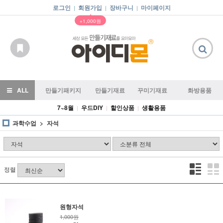
로그인
회원가입
장바구니
마이페이지
|
|
|
▲
+1,000원
ALL
만들기패키지
만들기재료
꾸미기재료
화방용품
7~8월
우드DIY
할인상품
생활용품
|
|
|
과학수업
자석
정렬
원형자석
1,000원