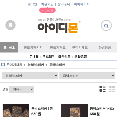
로그인
회원가입
장바구니
마이페이지
|
|
|
▲
+1,000원
ALL
만들기패키지
만들기재료
꾸미기재료
화방용품
7~8월
우드DIY
할인상품
생활용품
|
|
|
꾸미기재료
눈알/스티커
금박스티커
정렬
금박스티커 6종
금박스티커(버드)
650원
650원