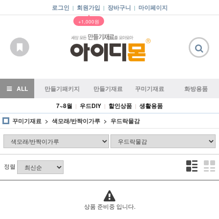
로그인
회원가입
장바구니
마이페이지
|
|
|
▲
+1,000원
ALL
만들기패키지
만들기재료
꾸미기재료
화방용품
7~8월
우드DIY
할인상품
생활용품
|
|
|
꾸미기재료
색모래/반짝이가루
우드락물감
정렬
상품 준비중 입니다.