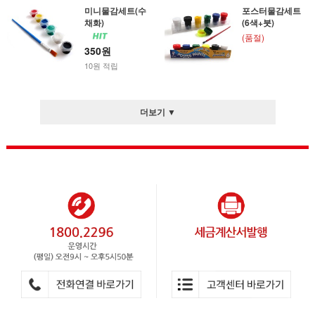
미니물감세트(수
포스터물감세트
채화)
(6색+붓)
(품절)
350원
10원 적립
더보기 ▼