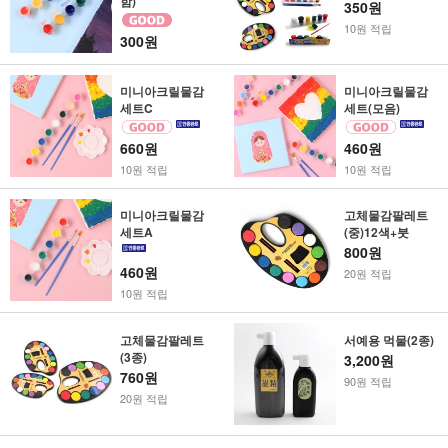
함)
350원
10원 적립
300원
미니아크릴물감
미니아크릴물감
세트C
세트(모음)
660원
460원
10원 적립
10원 적립
미니아크릴물감
고체물감팔레트
세트A
(중)12색+붓
800원
460원
20원 적립
10원 적립
고체물감팔레트
서예용 먹물(2종)
(3종)
3,200원
760원
90원 적립
20원 적립