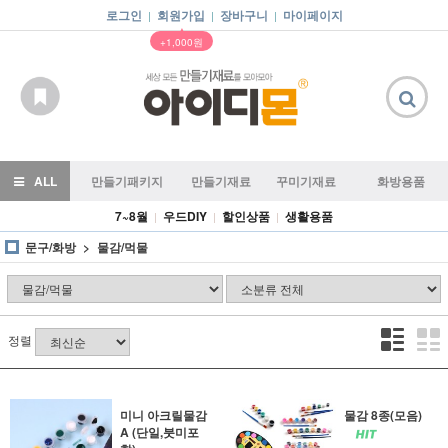
로그인
회원가입
장바구니
마이페이지
|
|
|
▲
+1,000원
ALL
만들기패키지
만들기재료
꾸미기재료
화방용품
7~8월
우드DIY
할인상품
생활용품
|
|
|
문구/화방
물감/먹물
정렬
미니 아크릴물감
물감 8종(모음)
A (단일,붓미포