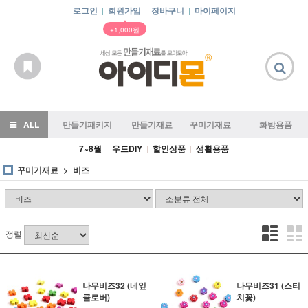
로그인
회원가입
장바구니
마이페이지
|
|
|
▲
+1,000원
ALL
만들기패키지
만들기재료
꾸미기재료
화방용품
7~8월
우드DIY
할인상품
생활용품
|
|
|
꾸미기재료
비즈
정렬
나무비즈32 (네잎
나무비즈31 (스티
클로버)
치꽃)