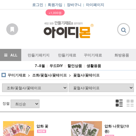
로그인
회원가입
장바구니
마이페이지
|
|
|
▲
+1,000원
ALL
만들기패키지
만들기재료
꾸미기재료
화방용품
7~8월
우드DIY
할인상품
생활용품
|
|
|
꾸미기재료
조화/꽃철사/꽃테이프
꽃철사/꽃테이프
정렬
압화 꽃
압화 나뭇잎(10
종)