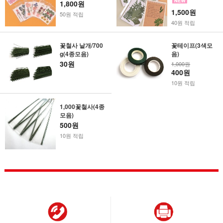
1,800원
1,500원
50원 적립
40원 적립
꽃철사 낱개/700
꽃테이프(3색모
g(4종모음)
음)
30원
1,000원
400원
10원 적립
1,000꽃철사(4종
모음)
500원
10원 적립