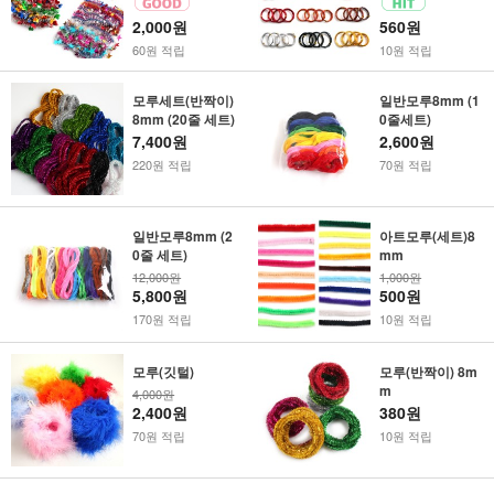
2,000원
560원
60원 적립
10원 적립
모루세트(반짝이)
일반모루8mm (1
8mm (20줄 세트)
0줄세트)
7,400원
2,600원
220원 적립
70원 적립
일반모루8mm (2
아트모루(세트)8
0줄 세트)
mm
12,000원
1,000원
5,800원
500원
170원 적립
10원 적립
모루(깃털)
모루(반짝이) 8m
m
4,000원
2,400원
380원
70원 적립
10원 적립