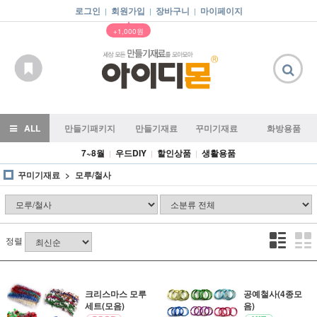
로그인
회원가입
장바구니
마이페이지
|
|
|
▲
+1,000원
ALL
만들기패키지
만들기재료
꾸미기재료
화방용품
7~8월
우드DIY
할인상품
생활용품
|
|
|
꾸미기재료
모루/철사
정렬
크리스마스 모루
공예철사(4종모
세트(모음)
음)