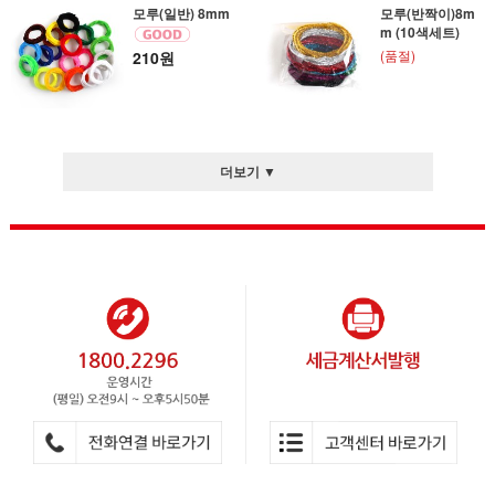
모루(일반) 8mm
모루(반짝이)8m
m (10색세트)
(품절)
210원
더보기 ▼