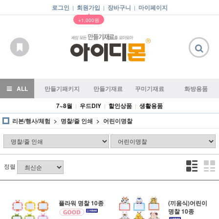
로그인
회원가입
장바구니
마이페이지
|
|
|
▲
+1,000원
ALL
만들기패키지
만들기재료
꾸미기재료
화방용품
7~8월
우드DIY
할인상품
생활용품
|
|
|
리본/행사/체험
명찰/줄 인쇄
어린이명찰
정렬
플라워 명찰 10종
(끼움식)어린이
명찰 10종