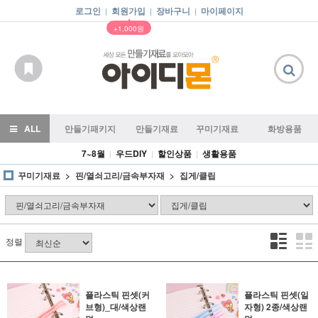
로그인
회원가입
장바구니
마이페이지
|
|
|
▲
+1,000원
ALL
만들기패키지
만들기재료
꾸미기재료
화방용품
7~8월
우드DIY
할인상품
생활용품
|
|
|
꾸미기재료
핀/열쇠고리/금속부자재
집게/클립
정렬
플라스틱 핀셋(커
플라스틱 핀셋(일
브형)_대/색상랜
자형) 2종/색상랜