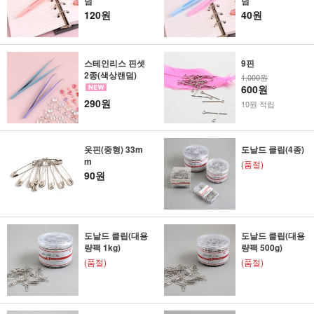
덤
덤
120원
40원
스테인리스 핀셋
9핀
2종(색상랜덤)
1,000원
600원
290원
10원 적립
옷핀(중형) 33m
도날드 클립(4종)
m
(품절)
90원
도날드 클립(대용
도날드 클립(대용
량팩 1kg)
량팩 500g)
(품절)
(품절)