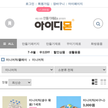
로그인
회원가입
장바구니
마이페이지
|
|
|
▲
+1,000원
ALL
만들기패키지
만들기재료
꾸미기재료
화방용품
7~8월
우드DIY
할인상품
생활용품
|
|
|
미니어처/클레이
미니어처
정렬
미니어처(생수 묶
미니어처(바구니)
음) 1세트
3,000원