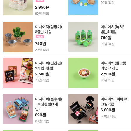
90원 적립
2,950원
80원 적립
미니어처(양동이)
미니어처(녹차/
2종_1개입
병)_5개입
750원
750원
20원 적립
20원 적립
미니어처(입간판)
미니어처(한그릇
1개입_랜덤
라면) 1개입
2,580원
2,500원
70원 적립
70원 적립
미니어처(손수레)
미니어처 (바베큐
_색상랜덤(1개
그릴2종)
입)
6,800원
890원
200원 적립
20원 적립