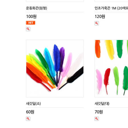
운동화끈(원형)
인조가죽끈 1M (20색
100원
120원
새깃털(소)
새깃털(대)
60원
70원