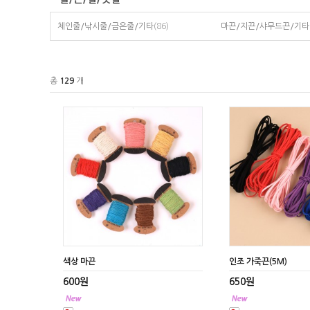
체인줄/낚시줄/금은줄/기타
(86)
마끈/지끈/샤무드끈/기타
총
129
개
색상 마끈
인조 가죽끈(5M)
600원
650원