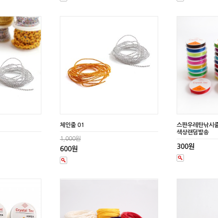
체인줄 01
스판우레탄낚시줄
색상랜덤발송
1,000원
300원
600원