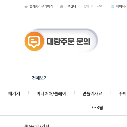
즐겨찾기 추가하기
고객센터
아이디텍
아이디
전체보기
패키지
미니어처/클레이
만들기재료
꾸미
7~8월
줄/끈/실/깃털