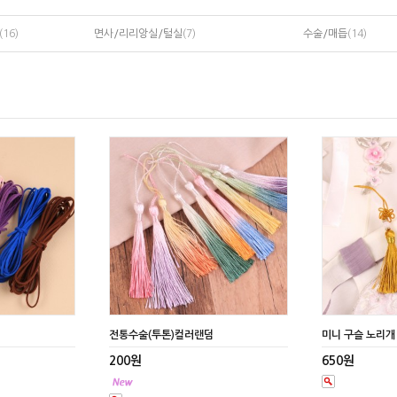
(16)
면사/리리앙실/털실
(7)
수술/매듭
(14)
전통수술(투톤)컬러랜덤
미니 구슬 노리개
200원
650원