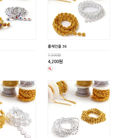
롤체인줄 36
7,500원
4,200원