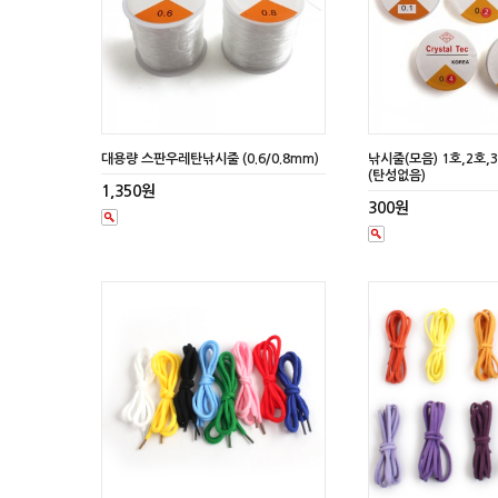
대용량 스판우레탄낚시줄 (0.6/0.8mm)
낚시줄(모음) 1호,2호,
(탄성없음)
1,350원
300원