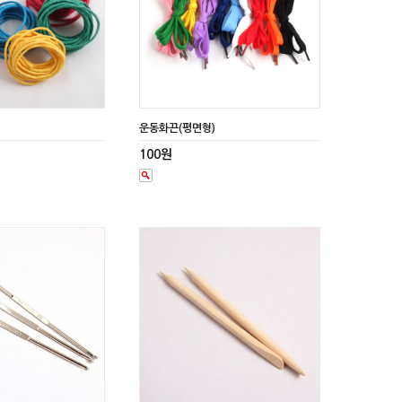
운동화끈(평면형)
100원