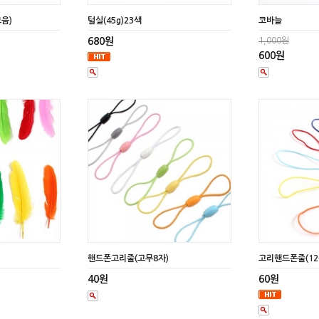
모음)
털실(45g)23색
코바늘
680원
1,000원
600원
핸드폰고리줄(고무8자)
고리핸드폰줄(12
40원
60원