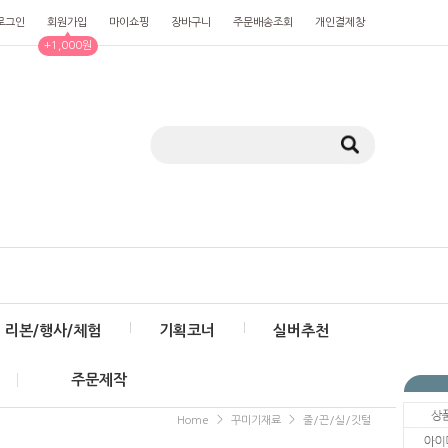
로그인
회원가입
마이쇼핑
장바구니
주문배송조회
개인결제창
▲
+1,000원
리본/행사/체험
기획코너
실버추천
주문제작
>
>
Home
꾸미기재료
줄/끈/실/깃털