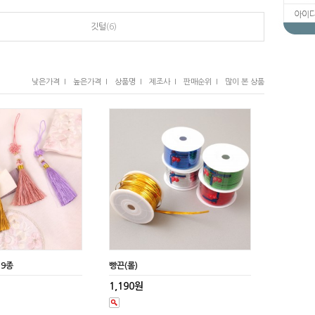
깃털
(6)
낮은가격 I
높은가격 I
상품명 I
제조사 I
판매순위 I
많이 본 상품
 9종
빵끈(롤)
1,190원