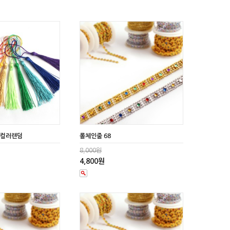
)컬러랜덤
롤체인줄 68
8,000원
4,800원