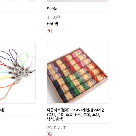
대바늘
1,100원
660원
색)
마끈세트(컬러) - 8색x3개입/총24개입
(빨강, 주황, 초록, 남색, 분홍, 보라,
밤색, 회색)
SOLD OUT