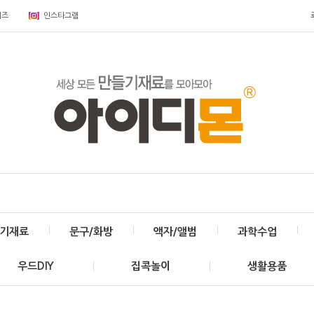
키즈
인스타그램
기재료
문구/화방
액자/앨범
과학수업
우드DIY
집콕놀이
생활용품