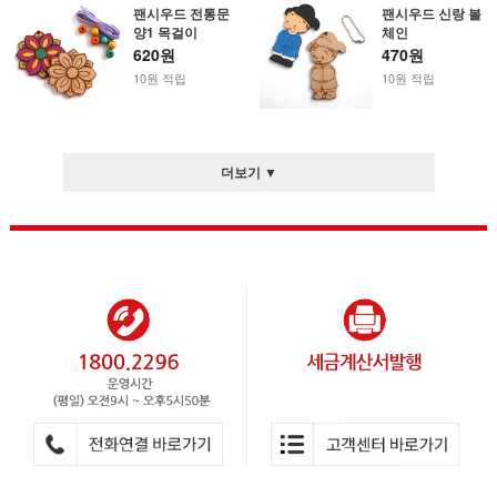
팬시우드 전통문
팬시우드 신랑 볼
양1 목걸이
체인
620원
470원
10원 적립
10원 적립
더보기 ▼