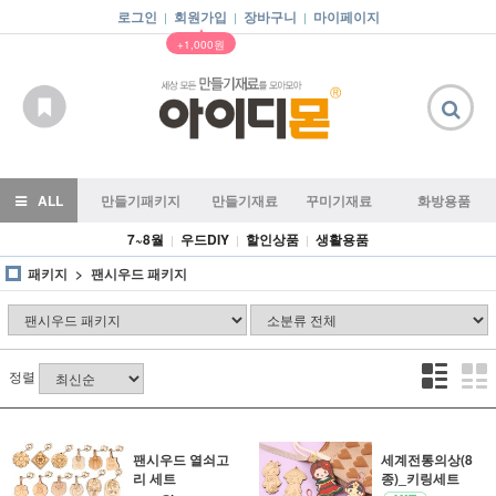
로그인
회원가입
장바구니
마이페이지
|
|
|
▲
+1,000원
ALL
만들기패키지
만들기재료
꾸미기재료
화방용품
7~8월
우드DIY
할인상품
생활용품
|
|
|
패키지
팬시우드 패키지
정렬
팬시우드 열쇠고
세계전통의상(8
리 세트
종)_키링세트