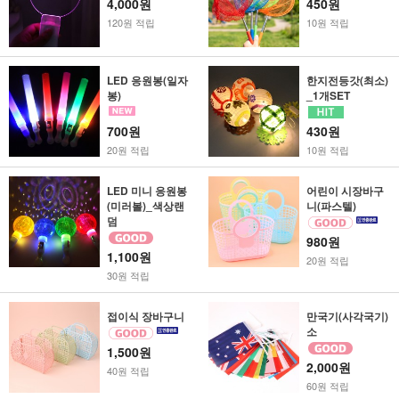
4,000원
450원
120원 적립
10원 적립
LED 응원봉(일자
한지전등갓(최소)
봉)
_1개SET
700원
430원
20원 적립
10원 적립
LED 미니 응원봉
어린이 시장바구
(미러볼)_색상랜
니(파스텔)
덤
980원
1,100원
20원 적립
30원 적립
접이식 장바구니
만국기(사각국기)
소
1,500원
2,000원
40원 적립
60원 적립