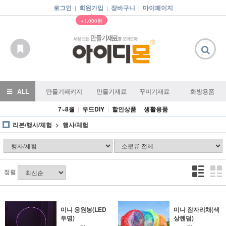
로그인
회원가입
장바구니
마이페이지
|
|
|
▲
+1,000원
ALL
만들기패키지
만들기재료
꾸미기재료
화방용품
7~8월
우드DIY
할인상품
생활용품
|
|
|
리본/행사/체험
행사/체험
정렬
미니 응원봉(LED
미니 잠자리채(색
투명)
상랜덤)