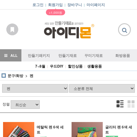
로그인
회원가입
장바구니
마이페이지
|
|
|
▲
+1,000원
ALL
만들기패키지
만들기재료
꾸미기재료
화방용품
7~8월
우드DIY
할인상품
생활용품
|
|
|
문구/화방
펜
정렬
메탈릭 펜 6색 세
글리터 펜 6색 세
트
트