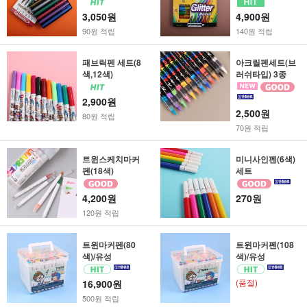
3,050원
4,900원
90원 적립
140원 적립
패브릭펜 세트(8
아크릴펜세트(브
색,12색)
러쉬타입) 3종
2,900원
2,500원
80원 적립
70원 적립
트윈스케치마커
미니사인펜(6색)
펜(18색)
세트
4,200원
270원
120원 적립
트윈마커펜(80
트윈마커펜(108
색)/유성
색)/유성
(품절)
16,900원
500원 적립